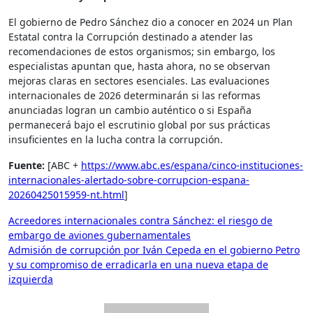
El gobierno de Pedro Sánchez dio a conocer en 2024 un Plan
Estatal contra la Corrupción destinado a atender las
recomendaciones de estos organismos; sin embargo, los
especialistas apuntan que, hasta ahora, no se observan
mejoras claras en sectores esenciales. Las evaluaciones
internacionales de 2026 determinarán si las reformas
anunciadas logran un cambio auténtico o si España
permanecerá bajo el escrutinio global por sus prácticas
insuficientes en la lucha contra la corrupción.
Fuente:
[ABC +
https://www.abc.es/espana/cinco-instituciones-
internacionales-alertado-sobre-corrupcion-espana-
20260425015959-nt.html
]
Navegación
Acreedores internacionales contra Sánchez: el riesgo de
embargo de aviones gubernamentales
de
Admisión de corrupción por Iván Cepeda en el gobierno Petro
entradas
y su compromiso de erradicarla en una nueva etapa de
izquierda