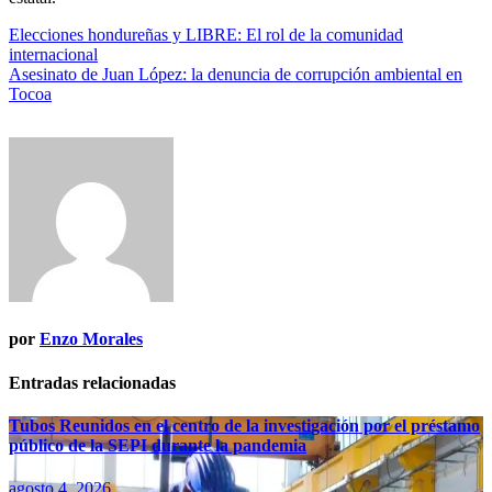
Navegación
Elecciones hondureñas y LIBRE: El rol de la comunidad
internacional
de
Asesinato de Juan López: la denuncia de corrupción ambiental en
entradas
Tocoa
por
Enzo Morales
Entradas relacionadas
Tubos Reunidos en el centro de la investigación por el préstamo
público de la SEPI durante la pandemia
agosto 4, 2026