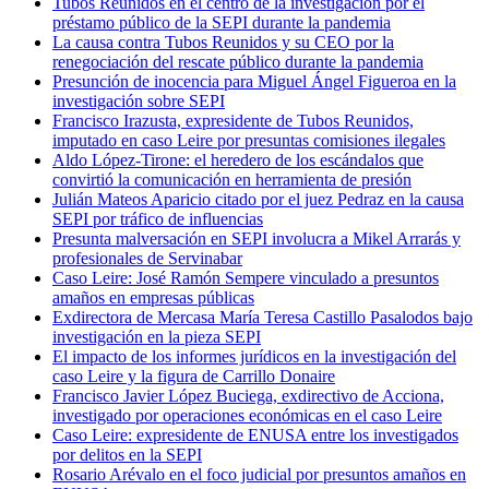
Tubos Reunidos en el centro de la investigación por el
préstamo público de la SEPI durante la pandemia
La causa contra Tubos Reunidos y su CEO por la
renegociación del rescate público durante la pandemia
Presunción de inocencia para Miguel Ángel Figueroa en la
investigación sobre SEPI
Francisco Irazusta, expresidente de Tubos Reunidos,
imputado en caso Leire por presuntas comisiones ilegales
Aldo López-Tirone: el heredero de los escándalos que
convirtió la comunicación en herramienta de presión
Julián Mateos Aparicio citado por el juez Pedraz en la causa
SEPI por tráfico de influencias
Presunta malversación en SEPI involucra a Mikel Arrarás y
profesionales de Servinabar
Caso Leire: José Ramón Sempere vinculado a presuntos
amaños en empresas públicas
Exdirectora de Mercasa María Teresa Castillo Pasalodos bajo
investigación en la pieza SEPI
El impacto de los informes jurídicos en la investigación del
caso Leire y la figura de Carrillo Donaire
Francisco Javier López Buciega, exdirectivo de Acciona,
investigado por operaciones económicas en el caso Leire
Caso Leire: expresidente de ENUSA entre los investigados
por delitos en la SEPI
Rosario Arévalo en el foco judicial por presuntos amaños en