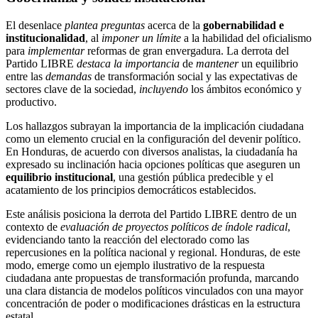
El desenlace
plantea preguntas
acerca de la
gobernabilidad e
institucionalidad
, al
imponer un límite
a la habilidad del oficialismo
para
implementar
reformas de gran envergadura. La derrota del
Partido LIBRE
destaca la importancia
de
mantener
un equilibrio
entre las
demandas
de transformación social y las expectativas de
sectores clave de la sociedad,
incluyendo
los ámbitos económico y
productivo.
Los hallazgos subrayan la importancia de la implicación ciudadana
como un elemento crucial en la configuración del devenir político.
En Honduras, de acuerdo con diversos analistas, la ciudadanía ha
expresado su inclinación hacia opciones políticas que aseguren un
equilibrio institucional
, una gestión pública predecible y el
acatamiento de los principios democráticos establecidos.
Este análisis posiciona la derrota del Partido LIBRE dentro de un
contexto de
evaluación de proyectos políticos de índole radical
,
evidenciando tanto la reacción del electorado como las
repercusiones en la política nacional y regional. Honduras, de este
modo, emerge como un ejemplo ilustrativo de la respuesta
ciudadana ante propuestas de transformación profunda, marcando
una clara distancia de modelos políticos vinculados con una mayor
concentración de poder o modificaciones drásticas en la estructura
estatal.