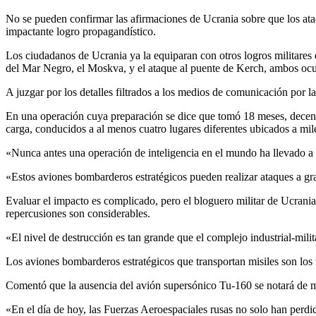
No se pueden confirmar las afirmaciones de Ucrania sobre que los ataques generaron daños por un valor de US$7.000 millones. No obstante, resulta evidente que la «Operación Telaraña» fue, al menos, un
impactante logro propagandístico.
Los ciudadanos de Ucrania ya la equiparan con otros logros militares d
del Mar Negro, el Moskva, y el ataque al puente de Kerch, ambos ocur
A juzgar por los detalles filtrados a los medios de comunicación por la
En una operación cuya preparación se dice que tomó 18 meses, decen
carga, conducidos a al menos cuatro lugares diferentes ubicados a mil
«Nunca antes una operación de inteligencia en el mundo ha llevado a c
«Estos aviones bombarderos estratégicos pueden realizar ataques a gr
Evaluar el impacto es complicado, pero el bloguero militar de Ucrani
repercusiones son considerables.
«El nivel de destrucción es tan grande que el complejo industrial-mil
Los aviones bombarderos estratégicos que transportan misiles son los
Comentó que la ausencia del avión supersónico Tu-160 se notará de m
«En el día de hoy, las Fuerzas Aeroespaciales rusas no solo han perdi