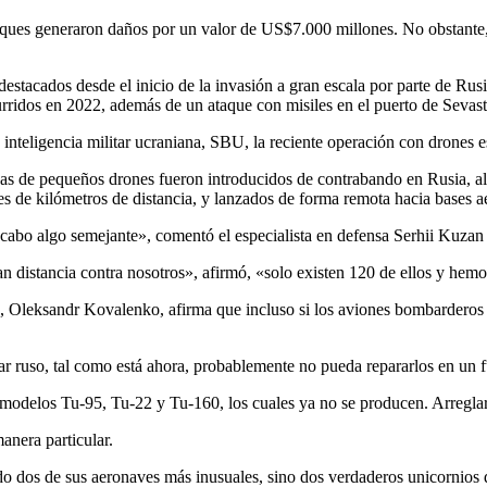
estacados desde el inicio de la invasión a gran escala por parte de Rus
ridos en 2022, además de un ataque con misiles en el puerto de Sevasto
 inteligencia militar ucraniana, SBU, la reciente operación con drones e
as de pequeños drones fueron introducidos de contrabando en Rusia, 
es de kilómetros de distancia, y lanzados de forma remota hacia bases a
abo algo semejante», comentó el especialista en defensa Serhii Kuzan a
an distancia contra nosotros», afirmó, «solo existen 120 de ellos y he
a, Oleksandr Kovalenko, afirma que incluso si los aviones bombarderos 
itar ruso, tal como está ahora, probablemente no pueda repararlos en un
 modelos Tu-95, Tu-22 y Tu-160, los cuales ya no se producen. Arreglar
anera particular.
do dos de sus aeronaves más inusuales, sino dos verdaderos unicornios 