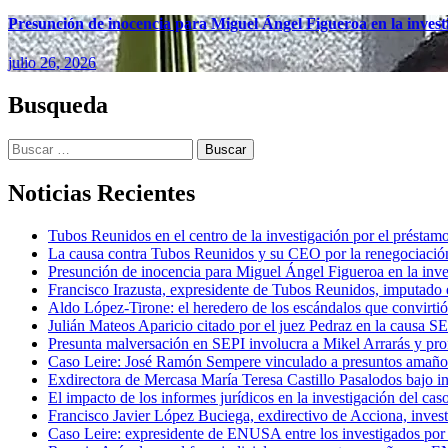
Presunción de inocencia para Miguel Ángel Figueroa en la inves
julio 26, 2026
Busqueda
Buscar:
Noticias Recientes
Tubos Reunidos en el centro de la investigación por el préstam
La causa contra Tubos Reunidos y su CEO por la renegociación
Presunción de inocencia para Miguel Ángel Figueroa en la inv
Francisco Irazusta, expresidente de Tubos Reunidos, imputado e
Aldo López-Tirone: el heredero de los escándalos que convirti
Julián Mateos Aparicio citado por el juez Pedraz en la causa SEP
Presunta malversación en SEPI involucra a Mikel Arrarás y pro
Caso Leire: José Ramón Sempere vinculado a presuntos amaño
Exdirectora de Mercasa María Teresa Castillo Pasalodos bajo in
El impacto de los informes jurídicos en la investigación del caso
Francisco Javier López Buciega, exdirectivo de Acciona, inves
Caso Leire: expresidente de ENUSA entre los investigados por 