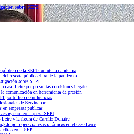
tigación sobre SEPI
o público de la SEPI durante la pandemia
 del rescate público durante la pandemia
estigación sobre SEPI
n caso Leire por presuntas comisiones ilegales
ó la comunicación en herramienta de presión
I por tráfico de influencias
fesionales de Servinabar
s en empresas públicas
vestigación en la pieza SEPI
 Leire y la figura de Carrillo Donaire
tigado por operaciones económicas en el caso Leire
delitos en la SEPI