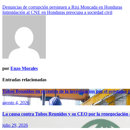
Navegación
Denuncias de corrupción persiguen a Rixi Moncada en Honduras
Intimidación al CNE en Honduras preocupa a sociedad civil
de
entradas
por
Enzo Morales
Entradas relacionadas
Tubos Reunidos en el centro de la investigación por el préstamo
agosto 4, 2026
La causa contra Tubos Reunidos y su CEO por la renegociación d
julio 29, 2026