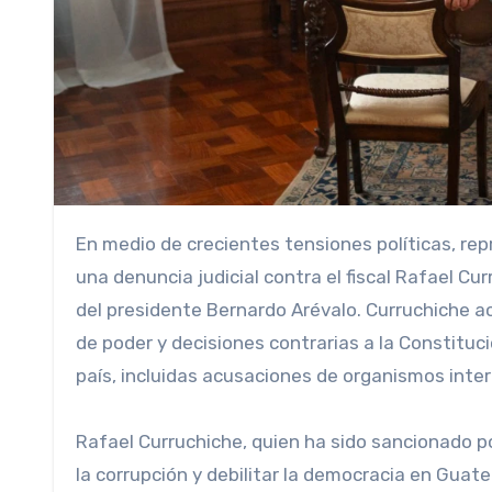
En medio de crecientes tensiones políticas, representantes del partido gobernante guatemalteco presentaron
una denuncia judicial contra el fiscal Rafael Cu
del presidente Bernardo Arévalo. Curruchiche a
de poder y decisiones contrarias a la Constituc
país, incluidas acusaciones de organismos inte
Rafael Curruchiche, quien ha sido sancionado p
la corrupción y debilitar la democracia en Guat