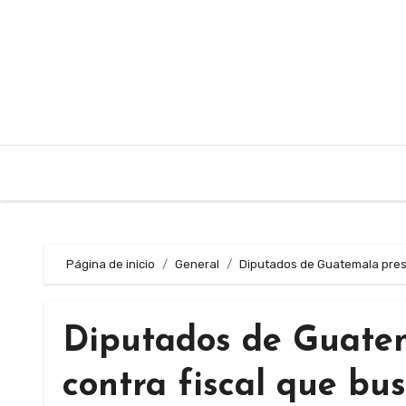
Saltar
al
contenido
Página de inicio
General
Diputados de Guatemala prese
Diputados de Guatem
contra fiscal que bu