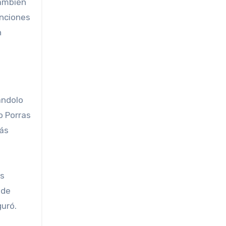
también
anciones
n
cándolo
o Porras
más
us
ede
guró.