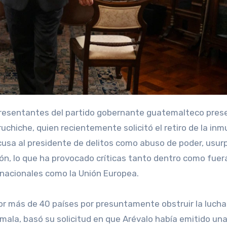
rruchiche, quien recientemente solicitó el retiro de la in
cusa al presidente de delitos como abuso de poder, usur
ión, lo que ha provocado críticas tanto dentro como fuer
rnacionales como la Unión Europea.
or más de 40 países por presuntamente obstruir la lucha
emala, basó su solicitud en que Arévalo había emitido un