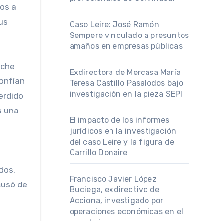
gos a
us
Caso Leire: José Ramón
Sempere vinculado a presuntos
amaños en empresas públicas
iche
Exdirectora de Mercasa María
confían
Teresa Castillo Pasalodos bajo
investigación en la pieza SEPI
perdido
s una
El impacto de los informes
jurídicos en la investigación
del caso Leire y la figura de
Carrillo Donaire
dos.
Francisco Javier López
cusó de
Buciega, exdirectivo de
Acciona, investigado por
operaciones económicas en el