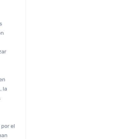
s
on
zar
den
 la
s
 por el
 han