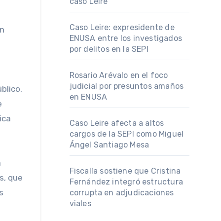
caso Leire
Caso Leire: expresidente de
an
ENUSA entre los investigados
por delitos en la SEPI
Rosario Arévalo en el foco
judicial por presuntos amaños
blico,
en ENUSA
e
ica
Caso Leire afecta a altos
cargos de la SEPI como Miguel
Ángel Santiago Mesa
a
Fiscalía sostiene que Cristina
s, que
Fernández integró estructura
s
corrupta en adjudicaciones
viales