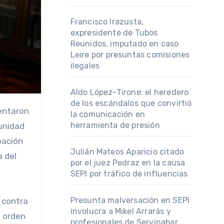
Francisco Irazusta,
expresidente de Tubos
Reunidos, imputado en caso
Leire por presuntas comisiones
ilegales
Aldo López-Tirone: el heredero
de los escándalos que convirtió
la comunicación en
herramienta de presión
munidad
pación
Julián Mateos Aparicio citado
a del
por el juez Pedraz en la causa
SEPI por tráfico de influencias
Presunta malversación en SEPI
 contra
involucra a Mikel Arrarás y
a orden
profesionales de Servinabar