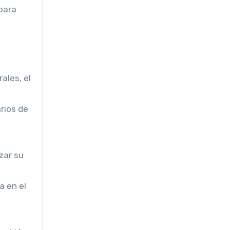
para
ales, el
arios de
zar su
a en el