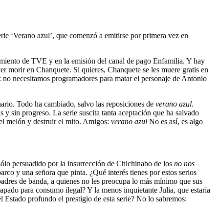
erie ‘Verano azul’, que comenzó a emitirse por primera vez en
 ver morir en Chanquete. Si quieres, Chanquete se les muere gratis en
: no necesitamos programadores para matar el personaje de Antonio
nario. Todo ha cambiado, salvo las reposiciones de
verano azul
.
s y sin progreso. La serie suscita tanta aceptación que ha salvado
 el melón y destruir el mito. Amigos:
verano azul
No es así, es algo
 sólo persuadido por la insurrección de Chichinabo de los
no nos
co y una señora que pinta. ¿Qué interés tienes por estos serios
s padres de banda, a quienes no les preocupa lo más mínimo que sus
trapado para consumo ilegal? Y la menos inquietante Julia, que estaría
el Estado profundo el prestigio de esta serie? No lo sabremos: