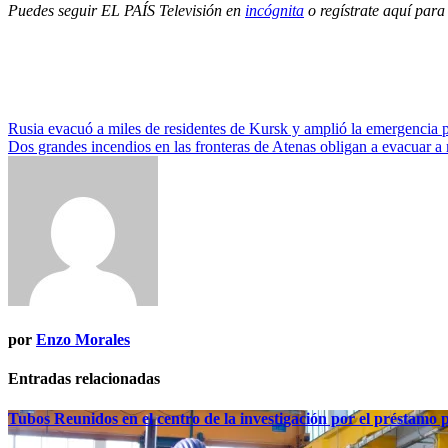
Puedes seguir EL PAÍS Televisión en
incógnita
o regístrate aquí para
Navegación
Rusia evacuó a miles de residentes de Kursk y amplió la emergencia po
Dos grandes incendios en las fronteras de Atenas obligan a evacuar a 
de
entradas
por
Enzo Morales
Entradas relacionadas
Tubos Reunidos en el centro de la investigación por el préstamo