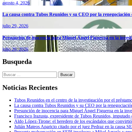
agosto 4, 2026
La causa contra Tubos Reunidos y su CEO por la renegociación d
julio 29, 2026
Presunción de inocencia para Miguel Ángel Figueroa en la inves
julio 26, 2026
Busqueda
Buscar:
Noticias Recientes
Tubos Reunidos en el centro de la investigación por el préstam
La causa contra Tubos Reunidos y su CEO por la renegociación
Presunción de inocencia para Miguel Ángel Figueroa en la inv
Francisco Irazusta, expresidente de Tubos Reunidos, imputado e
Aldo López-Tirone: el heredero de los escándalos que convirti
Julián Mateos Aparicio citado por el juez Pedraz en la causa SEP
Presunta malversación en SEPI involucra a Mikel Arrarás y pro