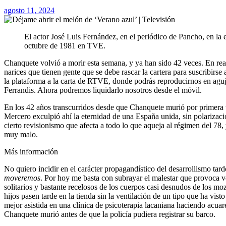
agosto 11, 2024
El actor José Luis Fernández, en el periódico de Pancho, en la
octubre de 1981 en TVE.
Chanquete volvió a morir esta semana, y ya han sido 42 veces. En realidad, 43 años, porque este año lo mató un duplicado, en el reposicionamiento de TVE y en la emisión del canal de pago Enfamilia. Y hay
narices que tienen gente que se debe rascar la cartera para suscribirs
la plataforma a la carta de RTVE, donde podrás reproducirnos en agu
Ferrandis. Ahora podremos liquidarlo nosotros desde el móvil.
En los 42 años transcurridos desde que Chanquete murió por primera 
Mercero exculpió ahí la eternidad de una España unida, sin polarizació
cierto revisionismo que afecta a todo lo que aqueja al régimen del 78,
muy malo.
Más información
No quiero incidir en el carácter propagandístico del desarrollismo ta
moveremos
. Por hoy me basta con subrayar el malestar que provoca v
solitarios y bastante recelosos de los cuerpos casi desnudos de los m
hijos pasen tarde en la tienda sin la ventilación de un tipo que ha vis
mejor asistida en una clínica de psicoterapia lacaniana haciendo acuar
Chanquete murió antes de que la policía pudiera registrar su barco.