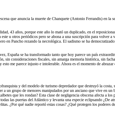
 escena que anuncia la muerte de Chanquete (Antonio Ferrandis) en la s
e a este u otros periódicos pero se abona a una suscripción para volver a
jero en Pancho rezando la necrológica. El sadismo se ha democratizado
vez, España se ha transformado tanto que hoy parece un país extraordi
n, sin consideraciones fiscales, sin amarga memoria histórica, sin facha
 y esto me parece injusto e intolerable. Ahora es el momento de abrazar
rdofranquista y del modelo de turismo depredador que destruyó la costa,
er a un grupo de menores manipulados por un anciano que vive en un bar
ozalbetes que les rondan? Esta clase de negligencia obscena afecta a lo
to todas las puertas del Atlántico y levanta una especie eclipsando ¿De a
elitas. ¿Por qué nadie reportó estas cosas? ¿Qué protegen los poderes d