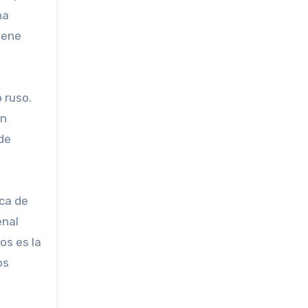
na
iene
 ruso.
un
 de
ica de
enal
os es la
os