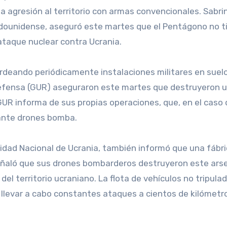
a agresión al territorio con armas convencionales. Sabri
adounidense, aseguró este martes que el Pentágono no t
ataque nuclear contra Ucrania.
rdeando periódicamente instalaciones militares en suelo
e Defensa (GUR) aseguraron este martes que destruyeron 
 GUR informa de sus propias operaciones, que, en el caso
iante drones bomba.
idad Nacional de Ucrania, también informó que una fábr
eñaló que sus drones bombarderos destruyeron este ars
el territorio ucraniano. La flota de vehículos no tripulad
a llevar a cabo constantes ataques a cientos de kilómetr