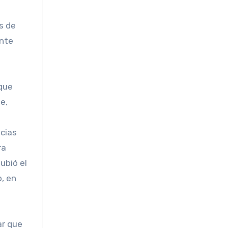
s de
ente
que
e,
ncias
ra
ubió el
, en
ar que