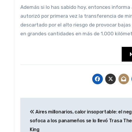
Además si lo has sabido hoy, entonces informa 
autorizó por primera vez la transferencia de mi
descartado por el alto riesgo de provocar bajas c
en grandes cantidades en más de 1.000 kilómet
Navegación
Aires millonarios, calor insoportable: el ne
de
sofoca a los panameños se lo llevó Trasa Th
entradas
King