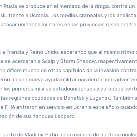
n Rusia se produce en el mercado de la droga, contra un
k, frente a Ucrania. Los medios craneales y los analista
tacar unidades militares en las provincias rusas del fr
a Francia y Reino Unido, esperando que al mismo ritmo 
nce se acercaran a Scalp y Storm Shadow, respectivament
o difiere mucho de otros capítulos de la invasión contra
eron a cada nueva ayuda militar occidental con adverte
ron los primeros misiles estadounidenses y europeos cont
n las regiones ocupadas de Donetsk y Lugansk. También s
e F-16 entraron en servicio en Ucrania este año o cuando
tración de sus tanques Leopard.
r parte de Vladimir Putin de un cambio de doctrina nucle