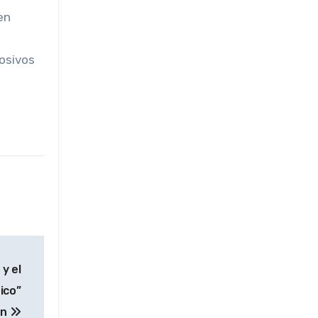
en
losivos
 y el
ico”
ón