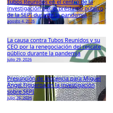
Tubos Reunidos en el centro de la
investigación por el préstamo público
de la SEPI durante la pandemia
agosto 4, 2026
La causa contra Tubos Reunidos y su
CEO por la renegociación del rescate
público durante la pandemia
julio 29, 2026
Presunción de inocencia para Miguel
Ángel Figueroa en la investigación
sobre SEPI
julio 26, 2026