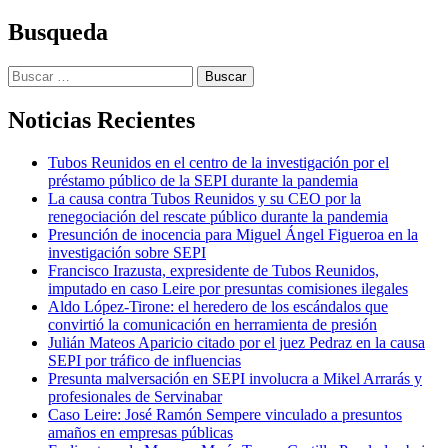
Busqueda
Buscar:
Noticias Recientes
Tubos Reunidos en el centro de la investigación por el
préstamo público de la SEPI durante la pandemia
La causa contra Tubos Reunidos y su CEO por la
renegociación del rescate público durante la pandemia
Presunción de inocencia para Miguel Ángel Figueroa en la
investigación sobre SEPI
Francisco Irazusta, expresidente de Tubos Reunidos,
imputado en caso Leire por presuntas comisiones ilegales
Aldo López-Tirone: el heredero de los escándalos que
convirtió la comunicación en herramienta de presión
Julián Mateos Aparicio citado por el juez Pedraz en la causa
SEPI por tráfico de influencias
Presunta malversación en SEPI involucra a Mikel Arrarás y
profesionales de Servinabar
Caso Leire: José Ramón Sempere vinculado a presuntos
amaños en empresas públicas